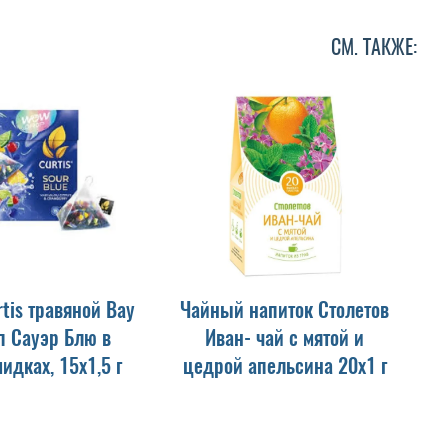
СМ. ТАКЖЕ:
tis травяной Вау
Чайный напиток Столетов
п Сауэр Блю в
Иван- чай с мятой и
идках, 15х1,5 г
цедрой апельсина 20х1 г