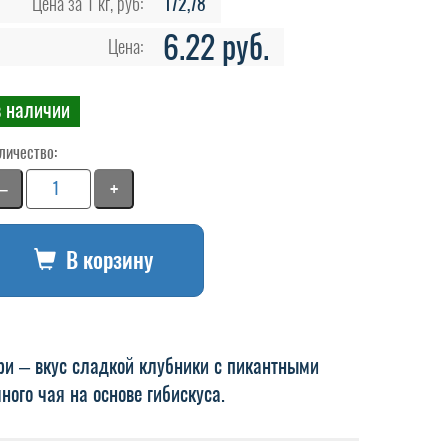
Цена за 1 кг, руб:
172,78
6.22 руб.
Цена:
в наличии
личество:
−
+
В корзину
ри – вкус сладкой клубники с пикантными
ного чая на основе гибискуса.