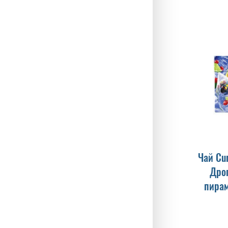
Чай Cur
Дро
пирам