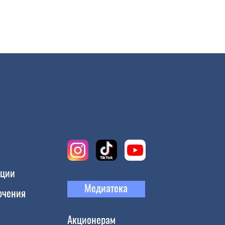
кции
Медиатека
ючения
Акционерам