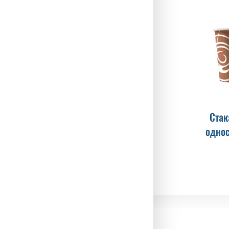
Стак
одно