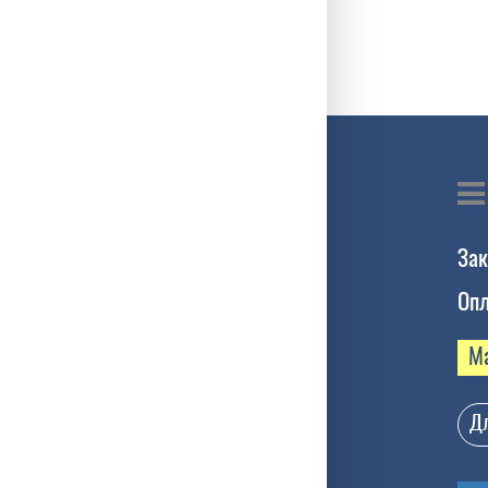
Зак
Опл
М
Дл