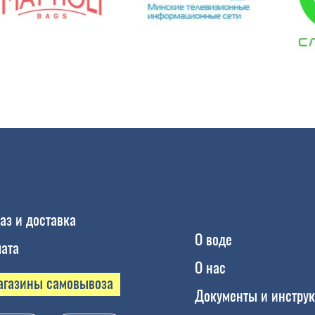
аз и доставка
О воде
ата
О нас
агазины самовывоза
Документы и инстру