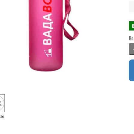
Ко
ый