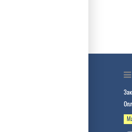
Зак
Опл
М