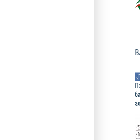
В
П
б
э