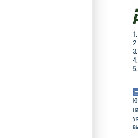
Ю
н
у
в