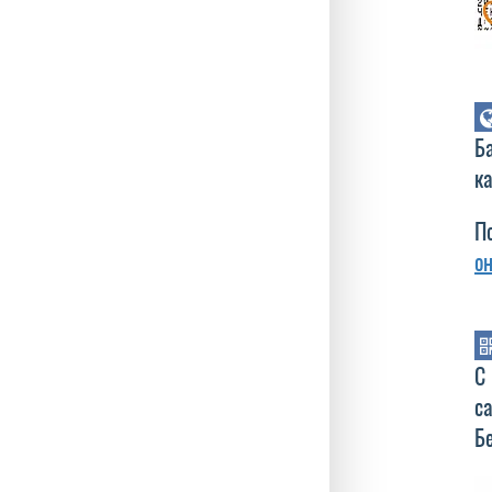
Б
ка
П
о
С
с
Б