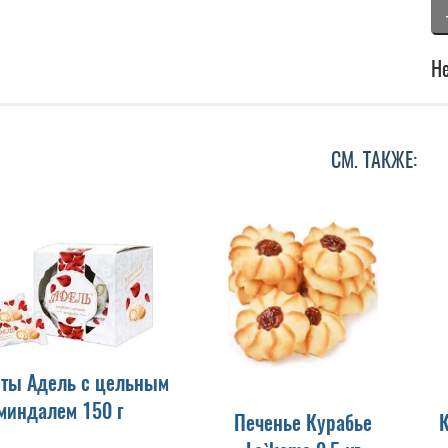
Не
СМ. ТАКЖЕ:
ты Адель с цельным
миндалем 150 г
Печенье Курабье