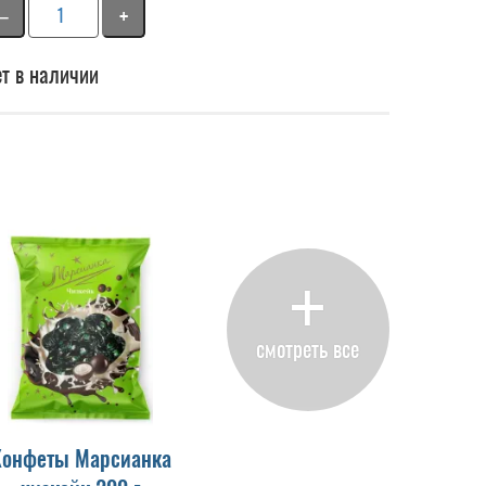
−
+
т в наличии
+
смотреть все
Конфеты Марсианка