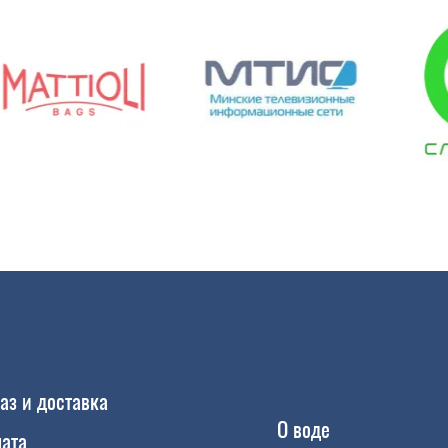
аз и доставка
О воде
ата